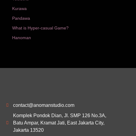
Kurawa
Pandawa
What is Hyper-casual Game?
Hanoman
contact@anomanstudio.com
Komplek Pondok Dian, Jl. SMP 126 No.3A,
Batu Ampar, Kramat Jati, East Jakarta City,
Jakarta 13520